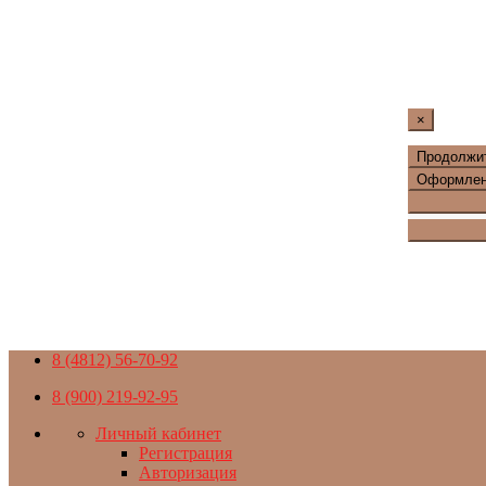
×
Продолжит
Оформлен
8 (4812) 56-70-92
8 (900) 219-92-95
Личный кабинет
Регистрация
Авторизация