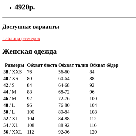
4920р.
Доступные варианты
Таблица размеров
Женская одежда
Размеры
Обхват бюста
Обхват талии
Обхват бёдер
38
/ XXS
76
56-60
84
40
/ XS
80
60-64
88
42
/ S
84
64-68
92
44
/ M
88
68-72
96
46
/ M
92
72-76
100
48
/ L
96
76-80
104
50
/ L
100
80-84
108
52
/ XL
104
84-88
112
54
/ XL
108
88-92
116
56
/ XXL
112
92-96
120